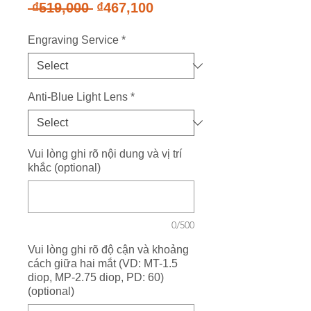
Regular
Sale
 ₫519,000 
₫467,100
Price
Price
Engraving Service
*
Anti-Blue Light Lens
*
Vui lòng ghi rõ nội dung và vị trí
khắc (optional)
0/500
Vui lòng ghi rõ độ cận và khoảng
cách giữa hai mắt (VD: MT-1.5
diop, MP-2.75 diop, PD: 60)
(optional)