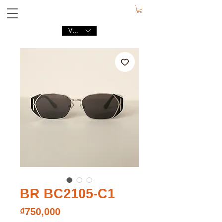
VND (₫)
BR BC2105-C1
Price
₫750,000