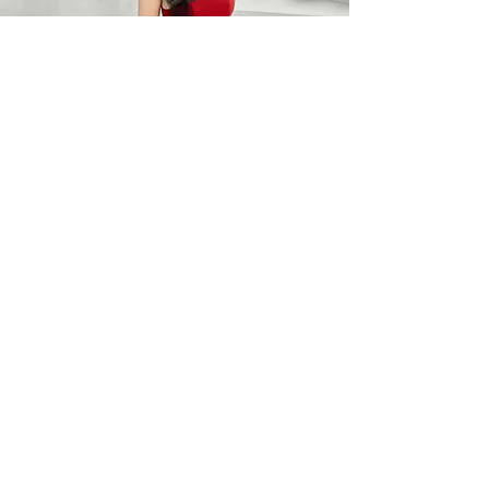
BARO OPTIC
Liên Hệ
0367785418
/
0912525880
barooptic@gmail.com
Địa Chỉ
96A Quảng Khánh, P. Quảng An
Q. Tây Hồ, Hà Nội
Giờ làm việc