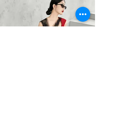
BARO OPTIC
Liên Hệ
0367785418
/
0912525880
barooptic@gmail.com
Địa Chỉ