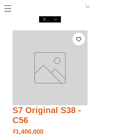
VND (₫)
S7 Original S38 -
C56
Price
₫1,400,000