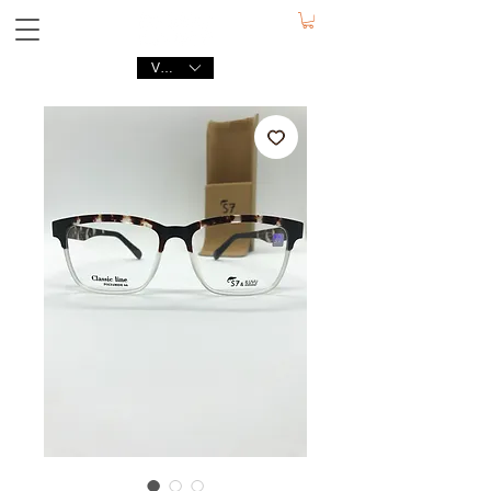
VND (₫)