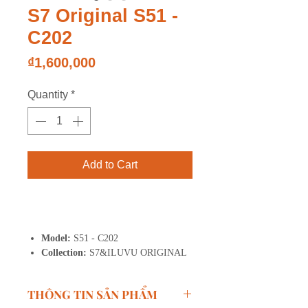
S7 Original S51 -
C202
Price
₫1,600,000
Quantity
*
Add to Cart
Buy Now
Model:
S51 - C202
Collection:
S7&ILUVU ORIGINAL
THÔNG TIN SẢN PHẨM