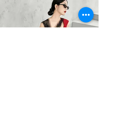
BARO OPTIC
Liên Hệ
0367785418
/
0912525880
barooptic@gmail.com
Địa Chỉ