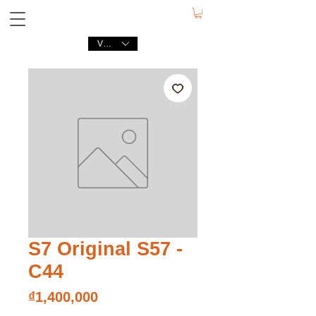
VND (₫)
S7 Original S57 -
C44
Price
₫1,400,000