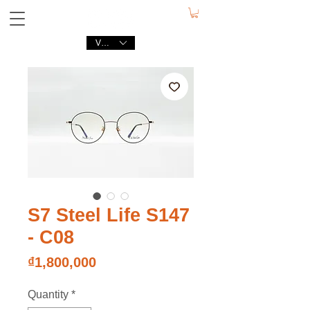
VND (₫)
S7 Steel Life S147
- C08
Price
₫1,800,000
Quantity
*