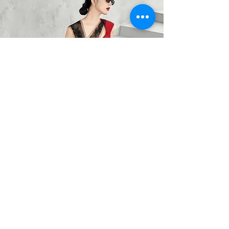
BARO OPTIC
Liên Hệ
0367785418
/
0912525880
barooptic@gmail.com
Địa Chỉ
96A Quảng Khánh, P. Quảng An