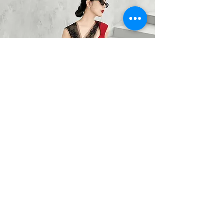
BARO OPTIC
Liên Hệ
0367785418
/
0912525880
barooptic@gmail.com
Địa Chỉ