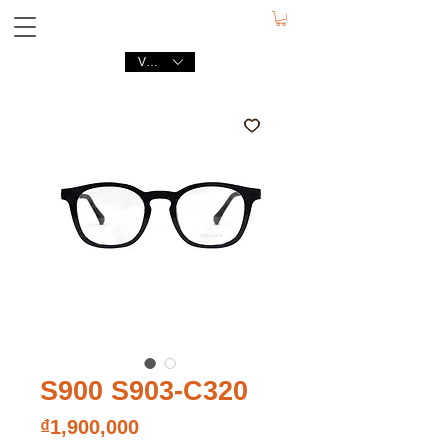
VND (₫)
S900 S903-C320
Price
₫1,900,000