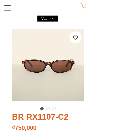
VND (₫)
BR RX1107-C2
Price
₫750,000