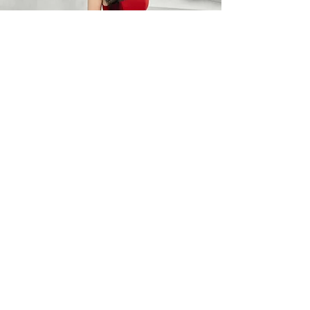
BARO OPTIC
Liên Hệ
0367785418
/
0912525880
barooptic@gmail.com
Địa Chỉ
96A Quảng Khánh, P. Quảng An
Q. Tây Hồ, Hà Nội
Giờ làm việc