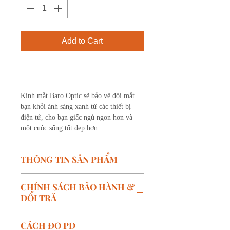
Add to Cart
Buy Now
Kính mắt Baro Optic sẽ bảo vệ đôi mắt
bạn khỏi ánh sáng xanh từ các thiết bị
điện tử, cho bạn giấc ngủ ngon hơn và
một cuộc sống tốt đẹp hơn.
THÔNG TIN SẢN PHẨM
Mã SP: SATURN 2 - C02
CHÍNH SÁCH BẢO HÀNH &
Thương hiệu: S7&ILUVU
ĐỔI TRẢ
Kích thước:
W-50mm, B-
21mm, T-148mm
Chính sách bảo hành:
CÁCH ĐO PD
Màu: Hồng lì
Bảo hành miễn phí trong vòng