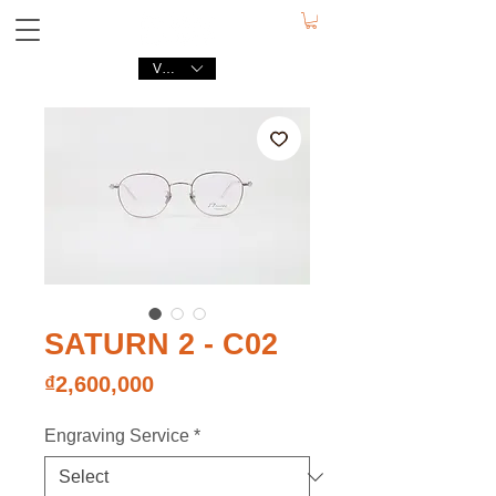
VND (₫)
SATURN 2 - C02
Price
₫2,600,000
Engraving Service
*