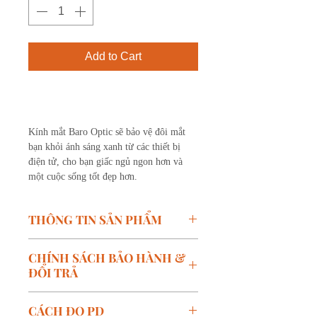
Add to Cart
Buy Now
Kính mắt Baro Optic sẽ bảo vệ đôi mắt
bạn khỏi ánh sáng xanh từ các thiết bị
điện tử, cho bạn giấc ngủ ngon hơn và
một cuộc sống tốt đẹp hơn.
THÔNG TIN SẢN PHẨM
Mã SP: SATURN 4 - C01
CHÍNH SÁCH BẢO HÀNH &
Thương hiệu: S7&ILUVU
ĐỔI TRẢ
Kích thước:
W-49mm, B-
21mm, T-148mm
Chính sách bảo hành:
CÁCH ĐO PD
Màu: Xá
Bảo hành miễn phí trong vòng