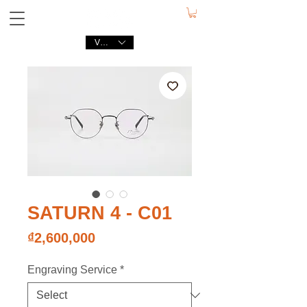
VND (₫)
SATURN 4 - C01
Price
₫2,600,000
Engraving Service
*